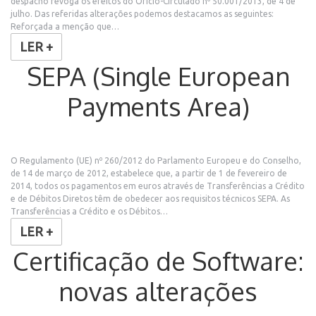
despacho revoga os efeitos do Ofício-Circulado nº 50.001/2013, de 4 de
julho. Das referidas alterações podemos destacamos as seguintes:
Reforçada a menção que…
LER +
SEPA (Single European
Payments Area)
O Regulamento (UE) nº 260/2012 do Parlamento Europeu e do Conselho,
de 14 de março de 2012, estabelece que, a partir de 1 de fevereiro de
2014, todos os pagamentos em euros através de Transferências a Crédito
e de Débitos Diretos têm de obedecer aos requisitos técnicos SEPA. As
Transferências a Crédito e os Débitos…
LER +
Certificação de Software:
novas alterações