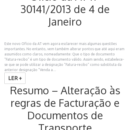
30141/2013 de 4 de
Janeiro
Este novo Ofício da AT vem agora esclarecer mais algumas questões
importantes. No entanto, vem também alterar pontos que até aqui eram
assumidos como claros, nomeadamente: Que o tipo de documento
"Fatura-recibo" é um tipo de documento válido. Assim sendo, estabelece-
se que se pode utilizar a designação "Fatura-recibo" como substituta da
anterior designação "Venda a…
LER +
Resumo – Alteração às
regras de Facturação e
Documentos de
Transporte