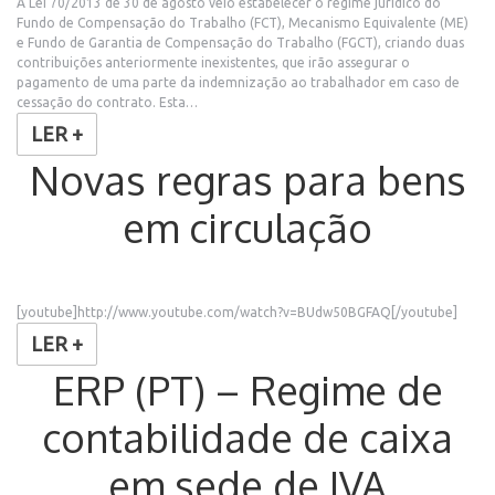
A Lei 70/2013 de 30 de agosto veio estabelecer o regime jurídico do
Fundo de Compensação do Trabalho (FCT), Mecanismo Equivalente (ME)
e Fundo de Garantia de Compensação do Trabalho (FGCT), criando duas
contribuições anteriormente inexistentes, que irão assegurar o
pagamento de uma parte da indemnização ao trabalhador em caso de
cessação do contrato. Esta…
LER +
Novas regras para bens
em circulação
[youtube]http://www.youtube.com/watch?v=BUdw50BGFAQ[/youtube]
LER +
ERP (PT) – Regime de
contabilidade de caixa
em sede de IVA